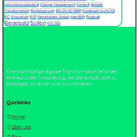
Informationsstandard
Change-Management
Content
digitale
Transformation
Digitalisierung
DIN EN ISO 19650
Graphisoft ArchiCAD
IFC
Innovation
KVP
Nemetschek Allplan
openBIM
Prozesse
Regelsatz
Solibri
VDI 2552
Eine nachhaltige digitale Transformation erfordert
eine kulturelle Entwicklung, die alle einlädt, sich zu
beteiligen, zu lernen und zu profitieren.
Quicklinks
Home
Über uns