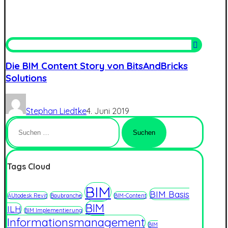
Die BIM Content Story von BitsAndBricks
Solutions
Stephan Liedtke
4. Juni 2019
Suchen
nach:
Tags Cloud
BIM
BIM Basis
AUtodesk Revit
Baubranche
BIM-Content
BIM
ILH
BIM Implementierung
Informationsmanagement
BIM