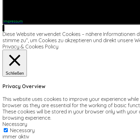
Impressum
Diese Website verwendet Cookies – nähere Informationen daz
stimme zu“, um Cookies zu akzeptieren und direkt unsere W
Privacy & Cookies Policy
Schließen
Privacy Overview
This website uses cookies to improve your experience while
browser as they are essential for the working of basic func
These cookies will be stored in your browser only with your
browsing experience.
Necessary
Necessary
immer aktiv