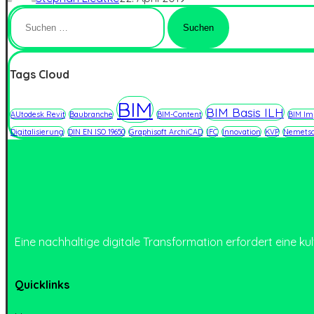
Suchen
nach:
Tags Cloud
BIM
BIM Basis ILH
AUtodesk Revit
Baubranche
BIM-Content
BIM Im
Digitalisierung
DIN EN ISO 19650
Graphisoft ArchiCAD
IFC
Innovation
KVP
Nemetsc
Eine nachhaltige digitale Transformation erfordert eine kultu
Quicklinks