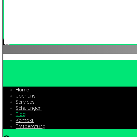
Wir sind ein Beratungsunternehmen für die Entwicklung un
Fokus auf der Methode Building Information Modeling (BIM
Home
Über uns
Services
Schulungen
Blog
Kontakt
Erstberatung