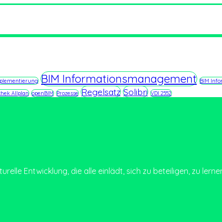
BIM Informationsmanagement
plementierung
BIM Info
Regelsatz
Solibri
hek Allplan
openBIM
Prozesse
VDI 2552
relle Entwicklung, die alle einlädt, sich zu beteiligen, zu lerne