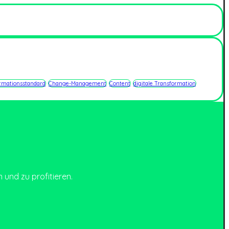
rmationsstandard
Change-Management
Content
digitale Transformation
n und zu profitieren.